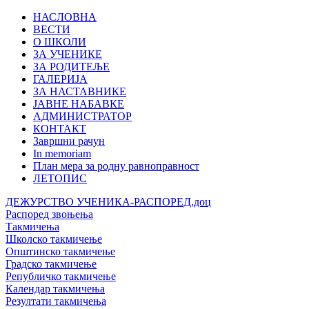
НАСЛОВНА
ВЕСТИ
О ШКОЛИ
ЗА УЧЕНИКЕ
ЗА РОДИТЕЉЕ
ГАЛЕРИЈА
ЗА НАСТАВНИКЕ
ЈАВНЕ НАБАВКЕ
АДМИНИСТРАТОР
КОНТАКТ
Завршни рачун
In memoriam
План мера за родну равноправност
ЛЕТОПИС
ДЕЖУРСТВО УЧЕНИКА-РАСПОРЕД.доц
Распоред звоњења
Такмичења
Школско такмичење
Општинско такмичење
Градско такмичење
Републичко такмичење
Календар такмичења
Резултати такмичења