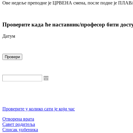
Ове недеље преподне је ЦРВЕНА смена, после подне је ПЛАВ
Проверите када ће наставник/професор бити дост
Датум
Проверите у колико сати је који час
Отворена врата
Савет родитеља
Списак уџбеника